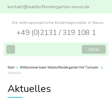
Zum
kontakt@waldorfkindergarten-neuss.de
Inhalt
springen
Die anthroposophische Kindertagesstätte in Neuss
(Eingabetaste
+49 (0)2131 / 319 108 1
drücken)
MENÜ
>
>
Start
Willkommen beim Waldorfkindergarten Hof Turmalin
Aktuelles
Aktuelles