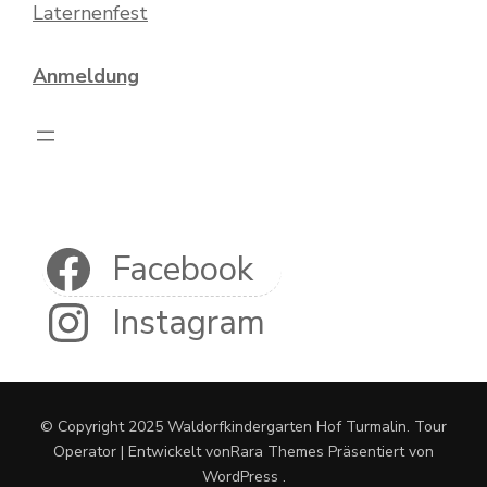
Laternenfest
Anmeldung
Facebook
Instagram
© Copyright 2025 Waldorfkindergarten Hof Turmalin.
Tour
Operator | Entwickelt von
Rara Themes
Präsentiert von
WordPress
.