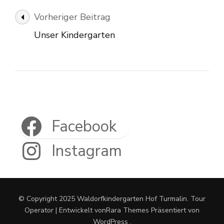
Beitragsnavigation
Vorheriger Beitrag
Unser Kindergarten
Facebook
Instagram
© Copyright 2025 Waldorfkindergarten Hof Turmalin.
Tour
Operator | Entwickelt von
Rara Themes
Präsentiert von
WordPress
.