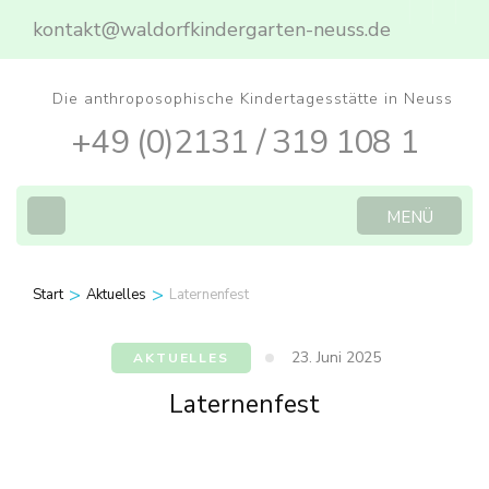
Zum
kontakt@waldorfkindergarten-neuss.de
Inhalt
springen
Die anthroposophische Kindertagesstätte in Neuss
(Eingabetaste
+49 (0)2131 / 319 108 1
drücken)
MENÜ
>
>
Start
Aktuelles
Laternenfest
23. Juni 2025
AKTUELLES
Laternenfest