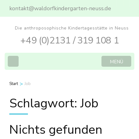
Zum
kontakt@waldorfkindergarten-neuss.de
Inhalt
springen
Die anthroposophische Kindertagesstätte in Neuss
(Eingabetaste
+49 (0)2131 / 319 108 1
drücken)
MENÜ
>
Start
Job
Schlagwort:
Job
Nichts gefunden